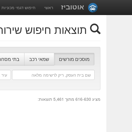
אוטוביז
ראשי
חיפוש דגמי מכוניות
תוצאות חיפוש שירות
מוסכים מורשים
שמאי רכב
בתי מסחר
שם
עיר
בית
או
העסק
מיקום
מציג 616-630 מתוך 5,461 תוצאות: