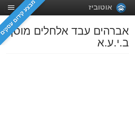
מבצע קידום עסקים
אוטוביז
אברהים עבד אלחלים מוסך
ב.י.ע.א